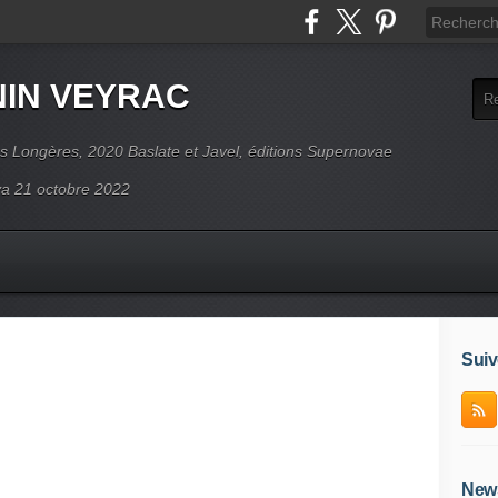
NIN VEYRAC
s Longères, 2020 Baslate et Javel, éditions Supernovae
ova 21 octobre 2022
Suiv
News