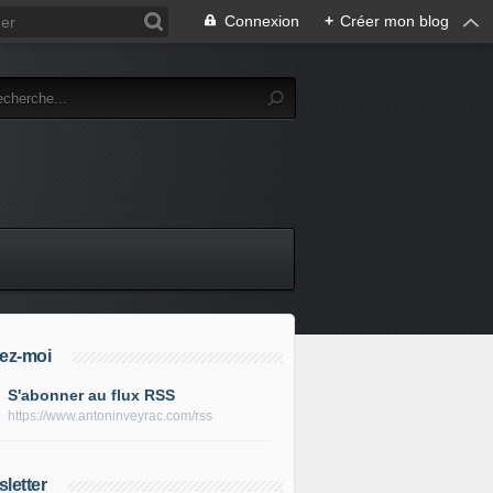
Connexion
+
Créer mon blog
ez-moi
S'abonner au flux RSS
https://www.antoninveyrac.com/rss
letter