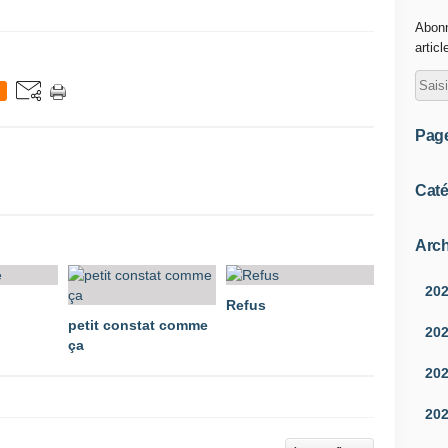
Abonn
articl
Pag
Caté
Arch
20
Refus
petit constat comme
20
ça
20
20