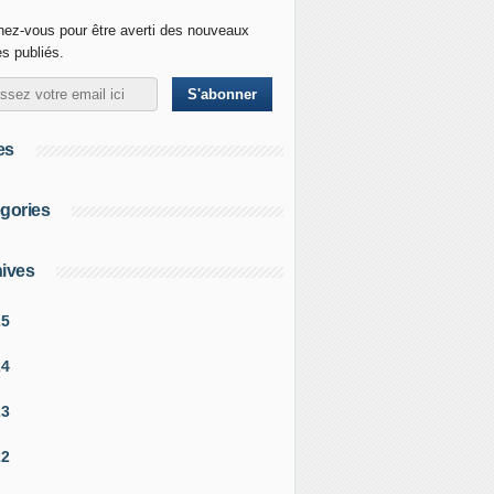
ez-vous pour être averti des nouveaux
es publiés.
es
gories
ives
25
24
23
22