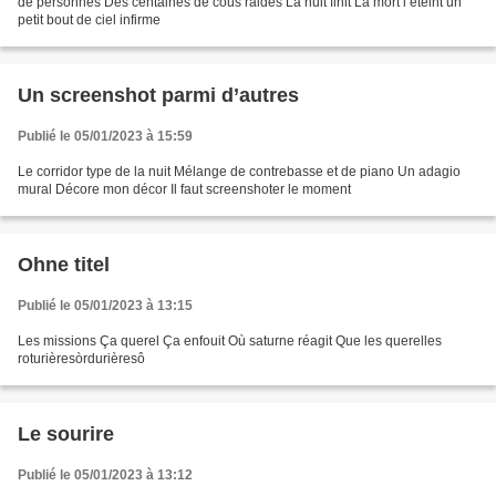
de personnes Des centaines de cous raides La nuit finit La mort l’éteint un
petit bout de ciel infirme
Un screenshot parmi d’autres
Publié le 05/01/2023 à 15:59
Le corridor type de la nuit Mélange de contrebasse et de piano Un adagio
mural Décore mon décor Il faut screenshoter le moment
Ohne titel
Publié le 05/01/2023 à 13:15
Les missions Ça querel Ça enfouit Où saturne réagit Que les querelles
roturièresòrdurièresô
Le sourire
Publié le 05/01/2023 à 13:12