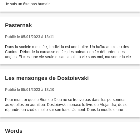
Je suis un être pas humain
Pasternak
Publié le 05/01/2023 à 13:11
Dans la société mouillée, l’individu est une huître. Un haïku au milieu des
Cantos . Déborde la carcasse en fer, des poteaux en fer débordent des
angles. Et c’est une vie seule et sans moi. La vie sans moi, ma soeur la vie,
ma soeur la vie.
Les mensonges de Dostoievski
Publié le 05/01/2023 à 13:10
Pour montrer que le Bien de Dieu ne se trouve pas dans les personnes
auxquelles on aurait pu. Dostoïevski menace le livre de Alejandra, de se
répandre en croûte molle sur son torse. Jument. Dans la moelle d’une
jument le mensonge, et son sabot fendue...
Words