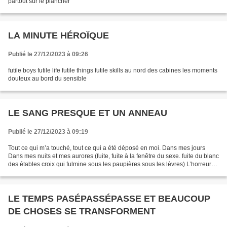
partout sur le plancher
LA MINUTE HÉROÏQUE
Publié le 27/12/2023 à 09:26
futile boys futile life futile things futile skills au nord des cabines les moments
douteux au bord du sensible
LE SANG PRESQUE ET UN ANNEAU
Publié le 27/12/2023 à 09:19
Tout ce qui m’a touché, tout ce qui a été déposé en moi. Dans mes jours
Dans mes nuits et mes aurores (fuite, fuite à la fenêtre du sexe. fuite du blanc
des étables croix qui fulmine sous les paupières sous les lèvres) L’horreur
dans le déplacement. reste-t-il...
LE TEMPS PASÉPASSÉPASSE ET BEAUCOUP
DE CHOSES SE TRANSFORMENT