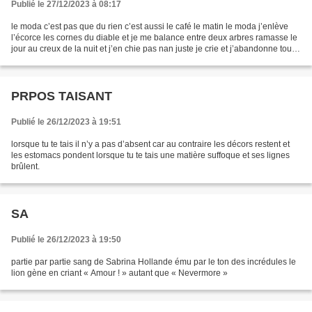
Publié le 27/12/2023 à 08:17
le moda c’est pas que du rien c’est aussi le café le matin le moda j’enlève
l’écorce les cornes du diable et je me balance entre deux arbres ramasse le
jour au creux de la nuit et j’en chie pas nan juste je crie et j’abandonne toute
raison pour boire...
PRPOS TAISANT
Publié le 26/12/2023 à 19:51
lorsque tu te tais il n’y a pas d’absent car au contraire les décors restent et
les estomacs pondent lorsque tu te tais une matière suffoque et ses lignes
brûlent.
SA
Publié le 26/12/2023 à 19:50
partie par partie sang de Sabrina Hollande ému par le ton des incrédules le
lion gène en criant « Amour ! » autant que « Nevermore »