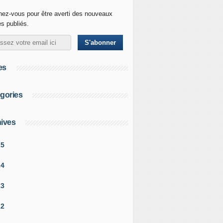
ez-vous pour être averti des nouveaux
es publiés.
es
gories
ives
25
24
23
22