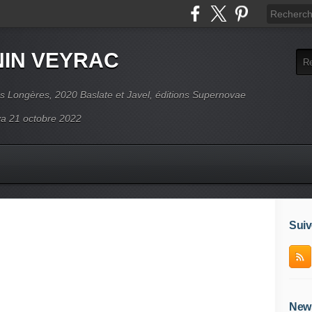
NIN VEYRAC
s Longères, 2020 Baslate et Javel, éditions Supernovae
ova 21 octobre 2022
Suiv
News