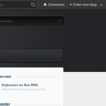
Connexion
+
Créer mon blog
ez-moi
S'abonner au flux RSS
https://www.antoninveyrac.com/rss
letter