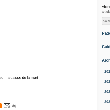
Abonn
articl
Pag
Caté
Arch
20
vec ma caisse de la mort
20
20
20