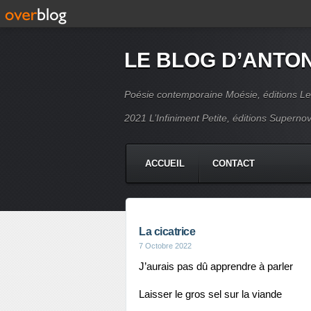
LE BLOG D’ANTO
Poésie contemporaine Moésie, éditions Le
2021 L’Infiniment Petite, éditions Supern
ACCUEIL
CONTACT
La cicatrice
7 Octobre 2022
J’aurais pas dû apprendre à parler
Laisser le gros sel sur la viande