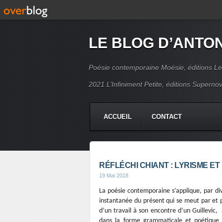
LE BLOG D’ANTO
Poésie contemporaine Moésie, éditions Le
2021 L’Infiniment Petite, éditions Supern
ACCUEIL
CONTACT
RÉFLÉCHI CHIANT : LYRISME ET 
19 Mai 2018
La poésie contemporaine s’applique, par div
instantanée du présent qui se meut par et p
d’un travail à son encontre d’un Guillevic,
dans la forme grammaticale et poétique b