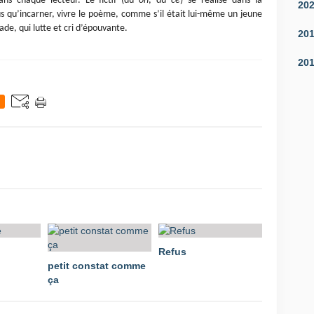
ans chaque lecteur. Le fictif (du
on
, du
ce
) se réalise dans la
20
us qu’incarner, vivre le poème, comme s’il était lui-même un jeune
ade, qui lutte et cri d’épouvante.
20
20
Refus
petit constat comme
ça