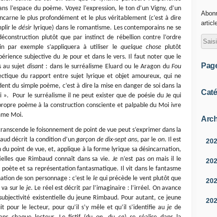
ns l’espace du poème. Voyez l’expression, le ton d’un Vigny, d’un
Abonn
ncarne le plus profondément et le plus véritablement (c’est à dire
articl
plir le
désir
lyrique) dans le romantisme. Les contemporains ne se
éconstruction plutôt que par instinct de rébellion contre l’ordre
in par exemple s’appliquera à utiliser le
quelque chose
plutôt
périence subjective du Je pour et dans le vers. Il faut noter que le
Pag
s au sujet
disant
: dans le surréalisme Eluard ou le Aragon du
Fou
ctique du rapport entre sujet lyrique et objet amoureux, qui ne
dent du simple poème, c’est à dire la mise en danger de soi dans la
Caté
i ». Pour le surréalisme il ne peut exister que de poésie du Je qui
propre poème à la construction consciente et palpable du Moi ivre
u comme Moi.
Arch
 transcende le foisonnement de point de vue peut s’exprimer dans la
aud décrit la condition d’un
garçon de dix-sept ans
, par le
on
. Il est
20
 du point de vue, et, applique à la forme lyrique sa désincarnation,
ntielles que Rimbaud connaît dans sa vie.
Je
n’est pas
on
mais il le
20
poète et sa représentation fantasmatique. Il vit dans le fantasme
arnation de son personnage : c’est le
le
qui précède le vent plutôt que
20
 va sur le
je.
Le réel est décrit par l’imaginaire : l’irréel. On avance
 subjectivité existentielle du jeune Rimbaud. Pour autant, ce jeune
20
t pour le lecteur, pour qu’il s’y mêle et qu’il s’identifie au
je
de