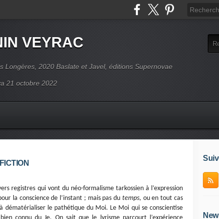
NIN VEYRAC
s Longères, 2020 Baslate et Javel, éditions Supernovae
ova 21 octobre 2022
Suiv
FICTION
ers registres qui vont du néo-formalisme tarkossien à l’expression
our la conscience de l’instant ; mais pas du
temps
, ou en tout cas
 à dématérialiser le pathétique du Moi. Le Moi qui se conscientise
News
ien connu du Je. On sait que le lyrisme parcourt l’expérience