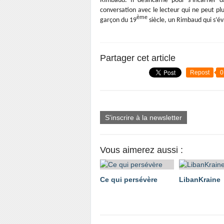
Rimbaud. Il désincarne pour s’incarner d
conversation avec le lecteur qui ne peut pl
ème
garçon du 19
siècle, un Rimbaud qui s’év
Partager cet article
Repost
0
S'inscrire à la newsletter
Vous aimerez aussi :
Ce qui persévère
LibanKraine