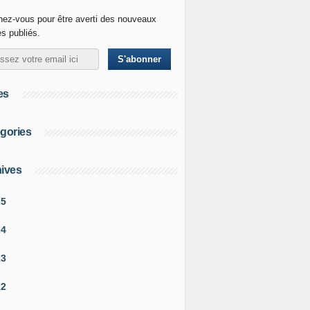
ez-vous pour être averti des nouveaux
es publiés.
es
gories
ives
25
24
23
22