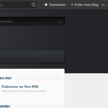
Connexion
+
Créer mon blog
ez-moi
S'abonner au flux RSS
https://www.antoninveyrac.com/rss
letter