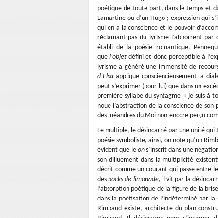
poétique de toute part, dans le temps et da
Lamartine ou d’un Hugo ; expression qui s’i
qui en a la conscience et le pouvoir d’accom
réclamant pas du lyrisme l’abhorrent par d
établi de la poésie romantique. Pennequ
que
l’objet
défini et donc perceptible à l’ex
lyrisme a généré une immensité de recour
d’Elsa
applique consciencieusement la diale
peut s’exprimer (pour lui) que dans un excè
première syllabe du syntagme « je suis à to
noue l’abstraction de la conscience de son 
des méandres du Moi non-encore perç
Le multiple, le désincarné par une unité qui
poésie symboliste, ainsi, on note qu’un Rimb
évident que le
on
s’inscrit dans une négation
son dilluement dans la multiplicité existe
décrit comme un courant qui passe entre le 
des
bocks de limonade
, il vit par la désinc
l’absorption poétique de la figure de la brise
dans la poétisation de l’indéterminé par la
Rimbaud existe, architecte du plan construi