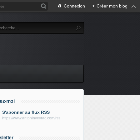
Connexion
+
Créer mon blog
ez-moi
S'abonner au flux RSS
https://www.antoninveyrac.com/rss
letter