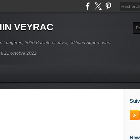
NIN VEYRAC
s Longères, 2020 Baslate et Javel, éditions Supernovae
ova 21 octobre 2022
Suiv
News