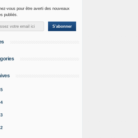
ez-vous pour être averti des nouveaux
es publiés.
es
gories
ives
25
24
23
22