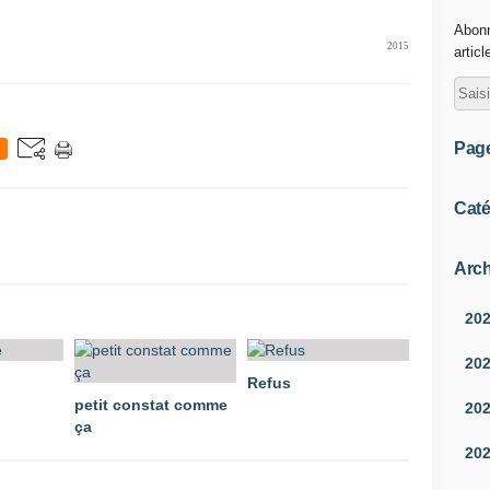
Abonn
2015
articl
Pag
Caté
Arch
20
20
Refus
petit constat comme
20
ça
20