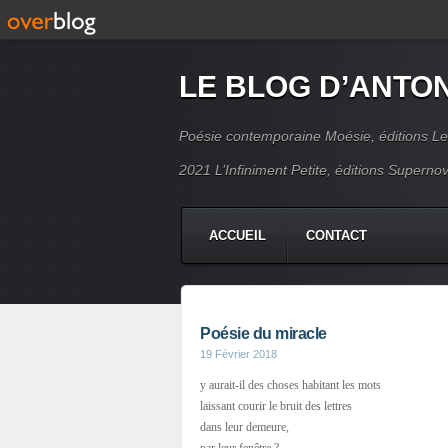
LE BLOG D’ANTO
Poésie contemporaine Moésie, éditions Le
2021 L’Infiniment Petite, éditions Supern
ACCUEIL
CONTACT
Poésie du miracle
19 Février 2018
y aurait-il des choses habitant les mots
laissant courir le bruit des lettres
dans leur demeure,