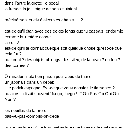
dans l’antre la grotte
le bocal
la fumée
là je t’irrigue de sens-suintant
précisément quels étaient ses chants … ?
est-ce qu’il était avec des doigts longs que tu cassais, endormie
comme la lumière casse
la nuit ?
est-ce qu’il te donnait quelque soit quelque chose qu’est-ce que 
cela fut ?
ou furent ? des objets oblongs, des silex, de la peau ? du feu ? 
des cornes ?
Ô mirador 
il était en prison pour abus de thune
un japonais dans un kebab
il te parlait espagnol Est-ce que vous dansiez le flamenco ?
ou alors il disait souvent “fuego, fuego !” ? Ou Pas Ou Oui Ou 
Non ?
les nouilles de ta mère
pas-vu-pas-compris-on-cède
orbite 
est-ce qu’il te trompait est-ce que tu avais le mal de mer 