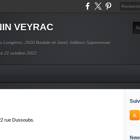
NIN VEYRAC
s Longères, 2020 Baslate et Javel, éditions Supernovae
ova 21 octobre 2022
Suiv
22 rue Dussoubs.
News