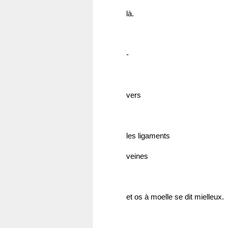
là.
-
vers
les ligaments 
veines
et os à moelle se dit mielleux.