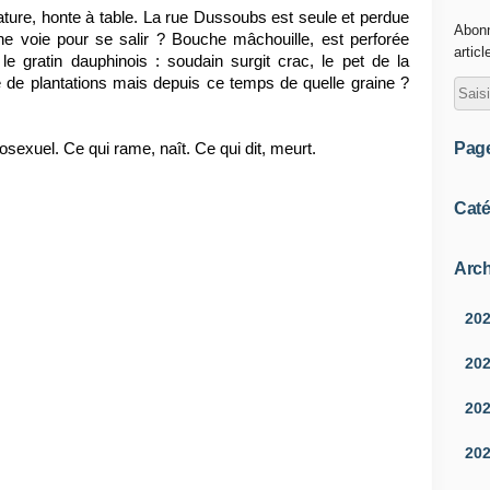
ture, honte à table. La rue Dussoubs est seule et perdue 
Abonn
ne voie pour se salir ? Bouche mâchouille, est perforée 
articl
e gratin dauphinois : soudain surgit crac, le pet de la 
de plantations mais depuis ce temps de quelle graine ? 
Pag
sexuel. Ce qui rame, naît. Ce qui dit, meurt.
Caté
Arch
20
20
20
20