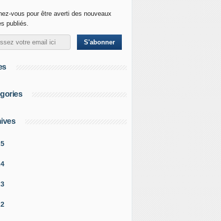
ez-vous pour être averti des nouveaux
es publiés.
es
gories
ives
25
24
23
22