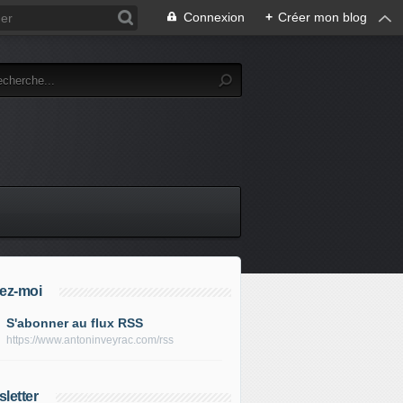
Connexion
+
Créer mon blog
ez-moi
S'abonner au flux RSS
https://www.antoninveyrac.com/rss
letter