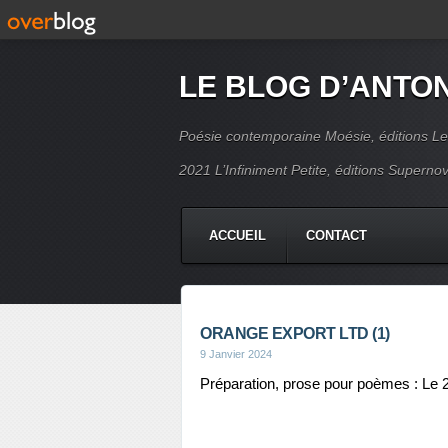
LE BLOG D’ANTO
Poésie contemporaine Moésie, éditions Le
2021 L’Infiniment Petite, éditions Supern
ACCUEIL
CONTACT
ORANGE EXPORT LTD (1)
9 Janvier 2024
Préparation, prose pour poèmes : Le 