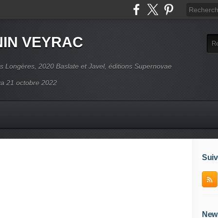
NIN VEYRAC
s Longères, 2020 Baslate et Javel, éditions Supernovae
ova 21 octobre 2022
Suiv
News