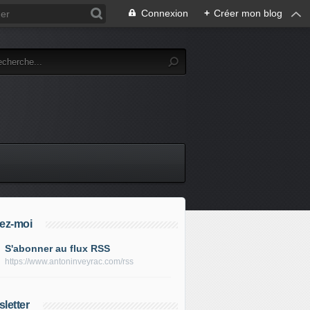
Connexion
+
Créer mon blog
ez-moi
S'abonner au flux RSS
https://www.antoninveyrac.com/rss
letter