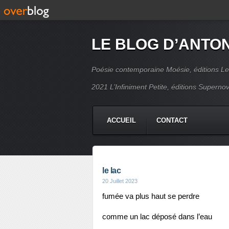
LE BLOG D’ANTO
Poésie contemporaine Moésie, éditions Le
2021 L’Infiniment Petite, éditions Supern
ACCUEIL
CONTACT
le lac
20 Juillet 2023
fumée va plus haut se perdre
comme un lac déposé dans l’eau