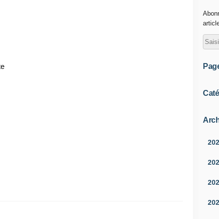
Abonn
articl
Pag
te
Caté
Arch
20
20
20
20