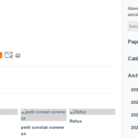
Abonn
articl
Pag
Caté
Arch
20
20
20
Refus
petit constat comme
20
ça