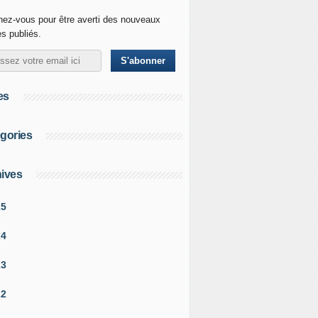
ez-vous pour être averti des nouveaux
es publiés.
es
gories
ives
25
24
23
22