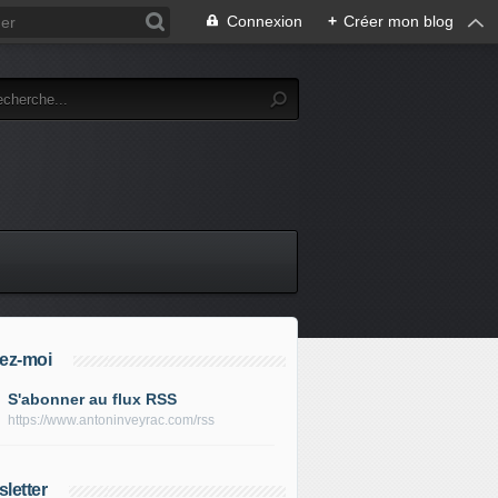
Connexion
+
Créer mon blog
ez-moi
S'abonner au flux RSS
https://www.antoninveyrac.com/rss
letter