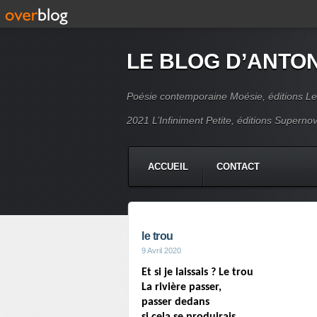
LE BLOG D’ANTO
Poésie contemporaine Moésie, éditions Le
2021 L’Infiniment Petite, éditions Supern
ACCUEIL
CONTACT
le trou
9 Avril 2020
Et si je laissais ? Le trou
La rivière passer,
passer dedans