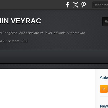
NIN VEYRAC
s Longères, 2020 Baslate et Javel, éditions Supernovae
ova 21 octobre 2022
Suiv
News