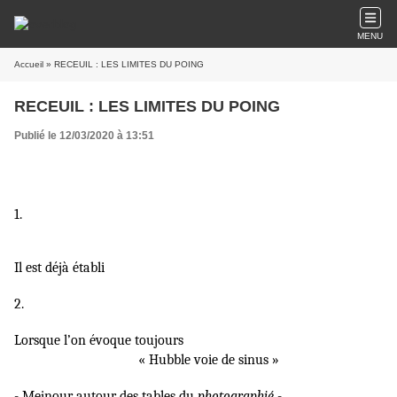
MENU
Accueil
» RECEUIL : LES LIMITES DU POING
RECEUIL : LES LIMITES DU POING
Publié le 12/03/2020 à 13:51
1.
Il est déjà établi
2.
Lorsque l’on évoque toujours
« Hubble voie de sinus »
- Mejnour autour des tables du
photographié
-