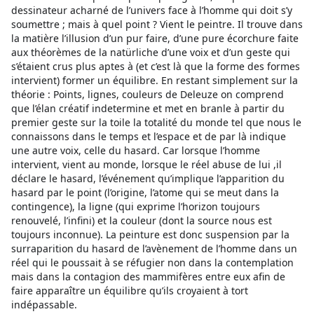
dessinateur acharné de l’univers face à l’homme qui doit s’y
soumettre ; mais à quel point ? Vient le peintre. Il trouve dans
la matière l’illusion d’un pur faire, d’une pure écorchure faite
aux théorèmes de la natürliche d’une voix et d’un geste qui
s’étaient crus plus aptes à (et c’est là que la forme des formes
intervient) former un équilibre. En restant simplement sur la
théorie : Points, lignes, couleurs de Deleuze on comprend
que l’élan créatif indetermine et met en branle à partir du
premier geste sur la toile la totalité du monde tel que nous le
connaissons dans le temps et l’espace et de par là indique
une autre voix, celle du hasard. Car lorsque l’homme
intervient, vient au monde, lorsque le réel abuse de lui ,il
déclare le hasard, l’événement qu’implique l’apparition du
hasard par le point (l’origine, l’atome qui se meut dans la
contingence), la ligne (qui exprime l’horizon toujours
renouvelé, l’infini) et la couleur (dont la source nous est
toujours inconnue). La peinture est donc suspension par la
surraparition du hasard de l’avènement de l’homme dans un
réel qui le poussait à se réfugier non dans la contemplation
mais dans la contagion des mammifères entre eux afin de
faire apparaître un équilibre qu’ils croyaient à tort
indépassable.