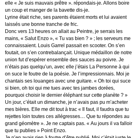
elle « Je suis mauvais prêtre ». répondais-je. Allons boire
un coup et manger de la bavette dis-je.
Lyrine était riche, ses parents étaient morts et lui avaient
laissés une bonne tranche de fric.
Donc vers 13 heures on allait au Peintre, je serrais les
mains, « Salut Enzo », « Tu vas bien ? » ; les serveurs me
connaissaient. Louis Garrel passait en scooter. On s’en
foutait, on s’en contrebalançait. Unique médaillon de notre
union fut d’espérer ensemble des sauces au poivre. Je
n’étais pas quelqu’un, avec elle j’étais La Personne à qui
on suce le foutre de la poésie. Je l’impressionnais. Moi je
chantais ses louanges avec une guitare. « Oh toi qui suce
si bien, oh toi qui me tues avec tes jambes dorées,
pourquoi choisir le dernier éléphant sur cette planète ? »
Un jour, c’était un dimanche, je n’avais pas pu m’acheter
mes bières. Elle me dit tout à trac « Il faut, il faudra que tu
rejettes loin toutes ces allégresses… Que tu répondes au
grand géomètre ». Je ne captais pas. « Au jours il va falloir
que tu publies » Point Enzo.
Je n’en avais rien à foutre d’être publié. Moi c’était juste le