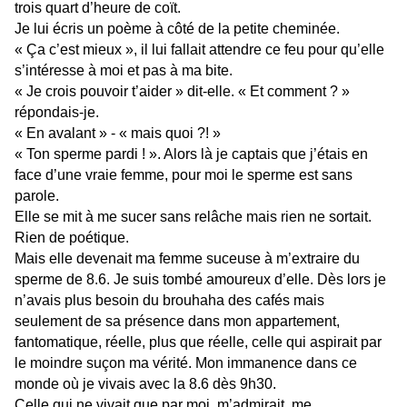
trois quart d’heure de coït.
Je lui écris un poème à côté de la petite cheminée.
« Ça c’est mieux », il lui fallait attendre ce feu pour qu’elle
s’intéresse à moi et pas à ma bite.
« Je crois pouvoir t’aider » dit-elle. « Et comment ? »
répondais-je.
« En avalant » - « mais quoi ?! »
« Ton sperme pardi ! ». Alors là je captais que j’étais en
face d’une vraie femme, pour moi le sperme est sans
parole.
Elle se mit à me sucer sans relâche mais rien ne sortait.
Rien de poétique.
Mais elle devenait ma femme suceuse à m’extraire du
sperme de 8.6. Je suis tombé amoureux d’elle. Dès lors je
n’avais plus besoin du brouhaha des cafés mais
seulement de sa présence dans mon appartement,
fantomatique, réelle, plus que réelle, celle qui aspirait par
le moindre suçon ma vérité. Mon immanence dans ce
monde où je vivais avec la 8.6 dès 9h30.
Celle qui ne vivait que par moi, m’admirait, me