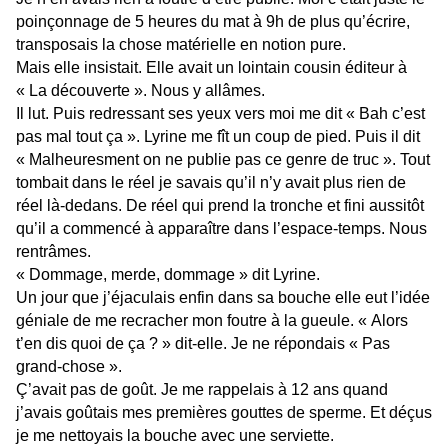
poinçonnage de 5 heures du mat à 9h de plus qu’écrire,
transposais la chose matérielle en notion pure.
Mais elle insistait. Elle avait un lointain cousin éditeur à
« La découverte ». Nous y allâmes.
Il lut. Puis redressant ses yeux vers moi me dit « Bah c’est
pas mal tout ça ». Lyrine me fît un coup de pied. Puis il dit
« Malheuresment on ne publie pas ce genre de truc ». Tout
tombait dans le réel je savais qu’il n’y avait plus rien de
réel là-dedans. De réel qui prend la tronche et fini aussitôt
qu’il a commencé à apparaître dans l’espace-temps. Nous
rentrâmes.
« Dommage, merde, dommage » dit Lyrine.
Un jour que j’éjaculais enfin dans sa bouche elle eut l’idée
géniale de me recracher mon foutre à la gueule. « Alors
t’en dis quoi de ça ? » dit-elle. Je ne répondais « Pas
grand-chose ».
Ç’avait pas de goût. Je me rappelais à 12 ans quand
j’avais goûtais mes premières gouttes de sperme. Et déçus
je me nettoyais la bouche avec une serviette.