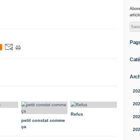
Abonn
articl
Pag
Caté
Arch
20
20
Refus
20
petit constat comme
ça
20