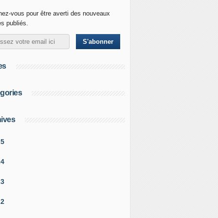
ez-vous pour être averti des nouveaux
es publiés.
es
gories
ives
25
24
23
22