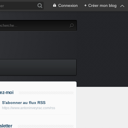
Connexion
+
Créer mon blog
ez-moi
S'abonner au flux RSS
https://www.antoninveyrac.com/rss
letter