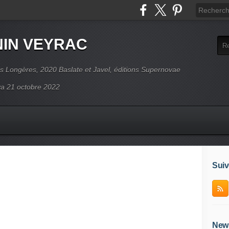
NIN VEYRAC
s Longères, 2020 Baslate et Javel, éditions Supernovae
ova 21 octobre 2022
Suiv
News