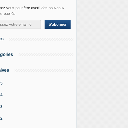
ez-vous pour être averti des nouveaux
es publiés.
es
gories
ives
25
24
23
22