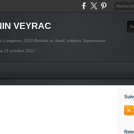
NIN VEYRAC
s Longères, 2020 Baslate et Javel, éditions Supernovae
ova 21 octobre 2022
Suiv
News