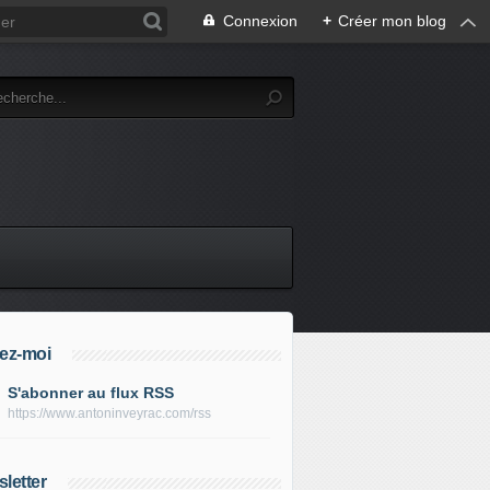
Connexion
+
Créer mon blog
ez-moi
S'abonner au flux RSS
https://www.antoninveyrac.com/rss
letter