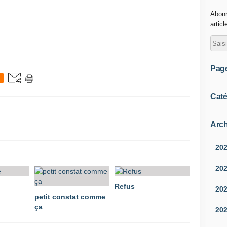
Abonn
articl
Pag
Caté
Arch
20
20
Refus
20
petit constat comme
ça
20