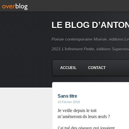
LE BLOG D’ANTO
Poésie contemporaine Moésie, éditions Le
2021 L’Infiniment Petite, éditions Supern
ACCUEIL
CONTACT
Sans titre
10 Février 2018
Je veille depuis le toit
m’amèneront-ils leurs œufs ?
j’ai tué des oiseaux qui jouaient