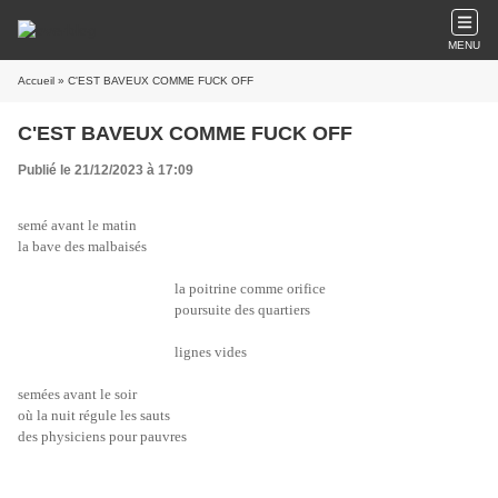
MENU
Accueil
» C'EST BAVEUX COMME FUCK OFF
C'EST BAVEUX COMME FUCK OFF
Publié le 21/12/2023 à 17:09
semé avant le matin
la bave des malbaisés
                                               la poitrine comme orifice
                                               poursuite des quartiers
                                               lignes vides
semées avant le soir
où la nuit régule les sauts
des physiciens pour pauvres