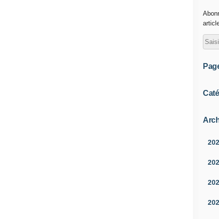
Abonn
articl
Pag
Caté
Arch
20
20
20
20