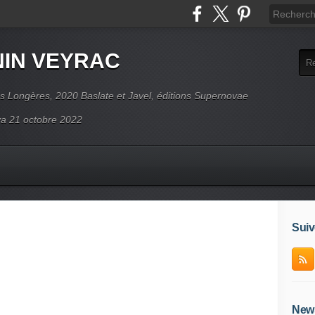
NIN VEYRAC
s Longères, 2020 Baslate et Javel, éditions Supernovae
ova 21 octobre 2022
Suiv
News