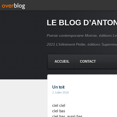
LE BLOG D’ANTO
Poésie contemporaine Moésie, éditions Le
2021 L’Infiniment Petite, éditions Supern
ACCUEIL
CONTACT
Un toit
2 Juillet 2018
ciel ciel
ciel bas
ciel bas, aussi bas