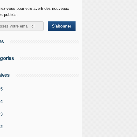
ez-vous pour être averti des nouveaux
es publiés.
es
gories
ives
25
24
23
22