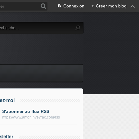
Connexion
+
Créer mon blog
ez-moi
S'abonner au flux RSS
https://www.antoninveyrac.com/rss
letter