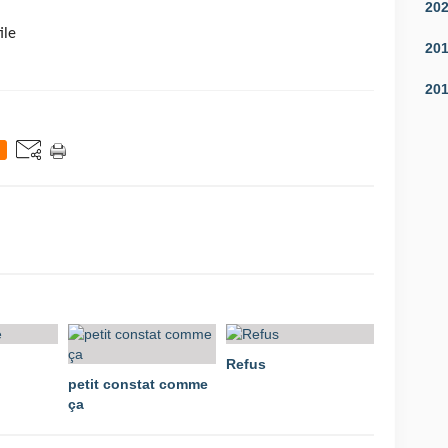
20
ile
20
20
Refus
petit constat comme
ça